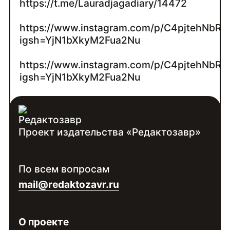
https://t.me/Lauradjagadiary/14472
https://www.instagram.com/p/C4pjtehNbRM
igsh=YjN1bXkyM2Fua2Nu
https://www.instagram.com/p/C4pjtehNbRM
igsh=YjN1bXkyM2Fua2Nu
https://t.me/dimsmirnov175/64134
Проект издательства «Редактозавр»
Контакты:
Войдите
, чтобы увидеть контакты
По всем вопросам
специалиста
mail@redaktozavr.ru
О проекте