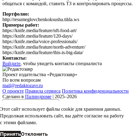
общаться с командой, ставить ТЗ и контролировать процессы.
Портфолио:
http://resumeglovchenkoksusha.tilda.ws
Примеры работ:
https://knife.media/feature/nft-food-art/
https://knife.media/feature/120-days/
https://knife.media/voice-professionals/
https://knife.media/feature/north-adventure/
https://knife.media/feature/this-is-big-data/
Контакты:
Войдите
, чтобы увидеть контакты специалиста
Проект издательства «Редактозавр»
По всем вопросам
mail@redaktozavr.ru
О проекте
Правила сервиса
Политика конфиденциальности
Сделано в
Палиндроме
| 2025–2026
Отправить анкету
О проекте
Этот сайт использует файлы cookie для хранения данных.
Сотрудничество
Идеи и багрепорты
Продолжая использовать сайт, вы даёте согласие на работу
Сделано в
Палиндроме
| 2024
с этими файлами.
Принять
Отклонить