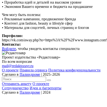
• Проработка идей и деталей на высоком уровне
• Экономия Вашего времени и бюджета на продакшене
Чем могу быть полезна:
• Рекламные кампании, продвижение бренда
• Контент для fashion, beauty и lifestyle сфер
• Материалы для соцсетей, личных страниц и блогов
Портфолио:
https://vk.com/away.php?to=https%3A%2F%2Fwww.instagram
Контакты:
Войдите
, чтобы увидеть контакты специалиста
Проект издательства «Редактозавр»
По всем вопросам
mail@redaktozavr.ru
О проекте
Правила сервиса
Политика конфиденциальности
Сделано в
Палиндроме
| 2025–2026
Отправить анкету
О проекте
Сотрудничество
Идеи и багрепорты
Сделано в
Палиндроме
| 2024