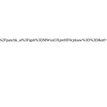
.com%2Fpanchk_ai%3Figsh%3DMWxuOXpreHF0cjdoaw%3D%3D&utf=