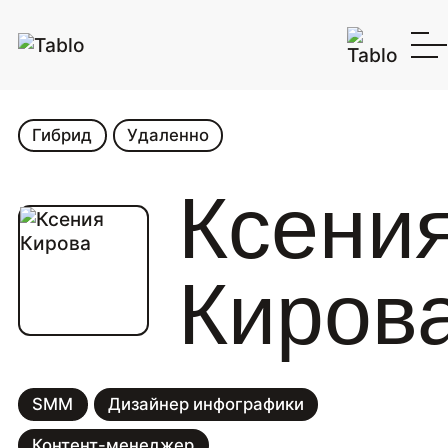
Гибрид
Удаленно
Ксени
Киров
SMM
Дизайнер инфографики
Контент-менеджер