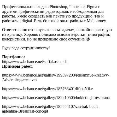
Профессионально владею Photoshop, Illustrator, Figma и
другими графическими редакторами, необходимыми для
работы. Умею создавать как печатную продукцию, так и
работать в digital. Есть большой опыт работы с Midjourney.
Ответственно отношусь ко всем задачам, спокойно реагирую
на критику. Хорошо понимаю основы верстки, типографии,
колористики, но не прекращаю свое обучение 🙂
Буду рада сотрудничуству!
Портфолио:
https://www.behance.net/sofiakostenich
Примеры работ:
https://www.behance.net/gallery/199397203/reklamnye-kreativy-
Advertising-creatives
https://www.behance.net/gallery/185763401/liflet-Nike
https://www.behance.net/gallery/185210505/buklet-dlja-restorana
https://www.behance.net/gallery/185554107/zavtrak-budit-
ajdentika-Breakfast-concept