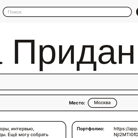
а Придан
Москва
Место:
зоры, интервью,
Портфолио:
https://ap
ды. Ещё могу собрать
NjI2MTI0