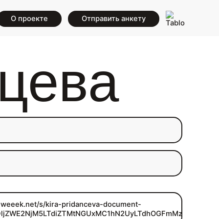
О проекте
Отправить анкету
цева
p.weeek.net/s/kira-pridanceva-document-
fDljZWE2NjM5LTdiZTMtNGUxMC1hN2UyLTdhOGFmMzI0NDg1Yg