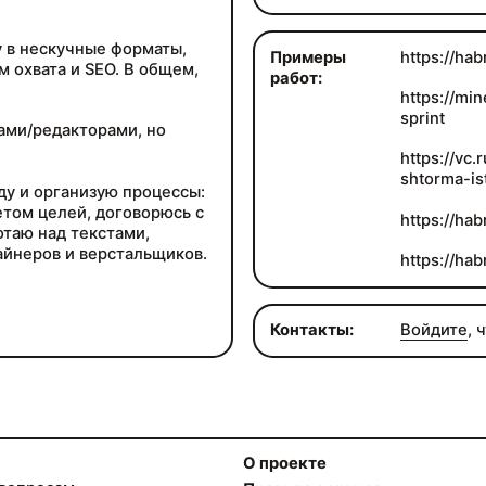
 в нескучные форматы,
Примеры
https://ha
 охвата и SEO. В общем,
работ:
https://min
sprint
ами/редакторами, но
https://vc.
shtorma-is
ду и организую процессы:
етом целей, договорюсь с
https://hab
таю над текстами,
айнеров и верстальщиков.
https://hab
Контакты:
Войдите
, 
О проекте