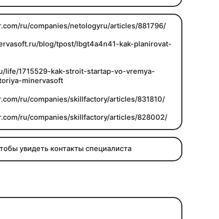
br.com/ru/companies/netologyru/articles/881796/
ervasoft.ru/blog/tpost/lbgt4a4n41-kak-planirovat-
ru/life/1715529-kak-stroit-startap-vo-vremya-
toriya-minervasoft
r.com/ru/companies/skillfactory/articles/831810/
r.com/ru/companies/skillfactory/articles/828002/
чтобы увидеть контакты специалиста