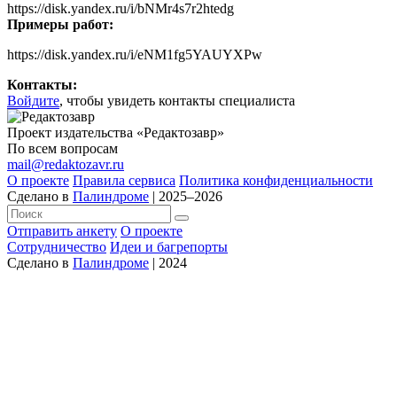
https://disk.yandex.ru/i/bNMr4s7r2htedg
Примеры работ:
https://disk.yandex.ru/i/eNM1fg5YAUYXPw
Контакты:
Войдите
, чтобы увидеть контакты специалиста
Проект издательства «Редактозавр»
По всем вопросам
mail@redaktozavr.ru
О проекте
Правила сервиса
Политика конфиденциальности
Сделано в
Палиндроме
| 2025–2026
Отправить анкету
О проекте
Сотрудничество
Идеи и багрепорты
Сделано в
Палиндроме
| 2024