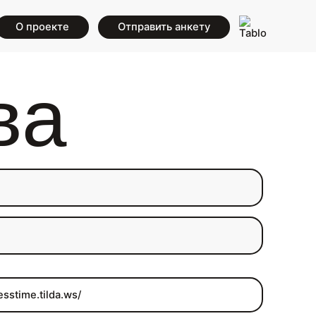
О проекте
Отправить анкету
ва
lesstime.tilda.ws/