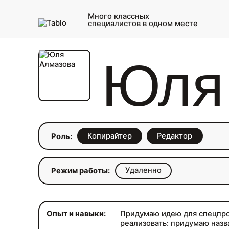
Много классных
специалистов в одном месте
Юля
Копирайтер
Редактор
Роль:
Удаленно
Режим работы:
Опыт и навыки:
Придумаю идею для спецпро
реализовать: придумаю назв