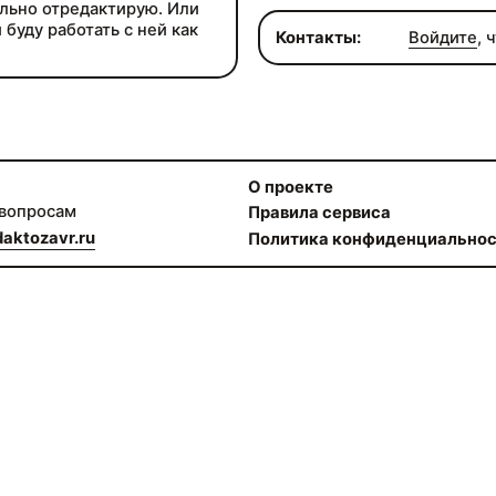
ально отредактирую. Или
 буду работать с ней как
Контакты:
Войдите
, 
О проекте
 вопросам
Правила сервиса
aktozavr.ru
Политика конфиденциально