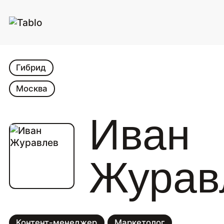
Гибрид
Москва
Иван
Журав
Контент-менеджер
Маркетолог