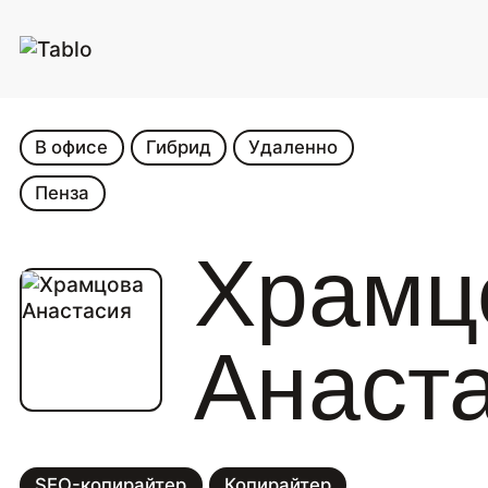
В офисе
Гибрид
Удаленно
Пенза
Храмц
Анаст
SEO-копирайтер
Копирайтер