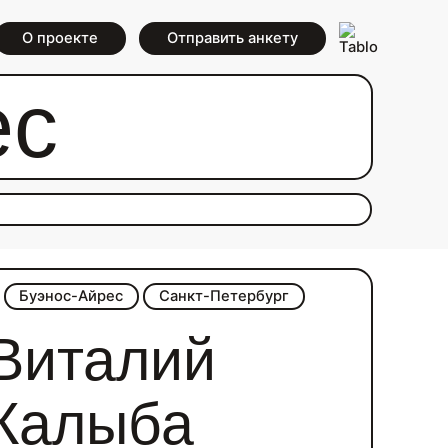
О проекте
Отправить анкету
ес
Буэнос-Айрес
Санкт-Петербург
Виталий
Калыба