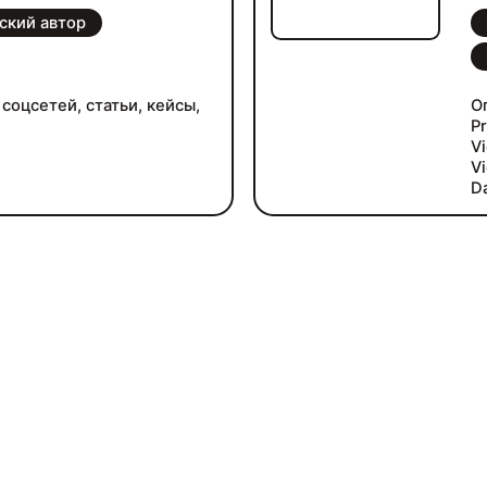
ский автор
соцсетей, статьи, кейсы,
О
Pr
Vi
Vi
D
Ad
A
Au
Fi