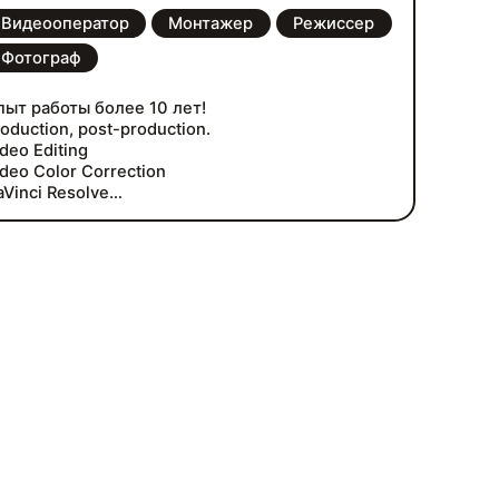
Видеооператор
Монтажер
Режиссер
Фотограф
пыт работы более 10 лет!
oduction, post-production.
deo Editing
deo Color Correction
aVinci Resolve
obe After Effects
dobe Photoshop
dio Effects
lm Editing