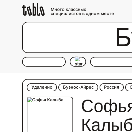
Много классных
специалистов в одном месте
Б
Удаленно
Буэнос-Айрес
Россия
Софь
Калы