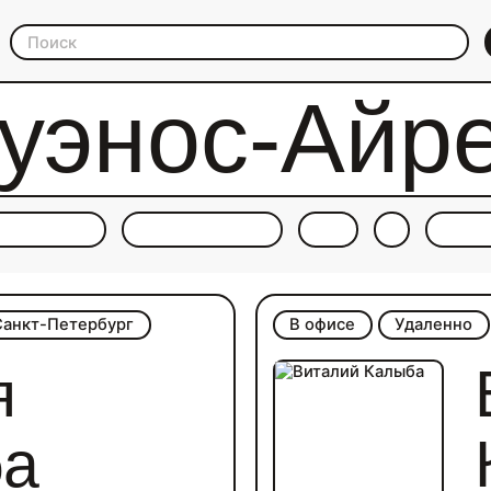
уэнос-Айр
Санкт-Петербург
В офисе
Удаленно
я
ба