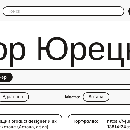
ор Юрец
нер
Удаленно
Астана
Место:
щий product designer и ux
Портфолио:
https://f-ju
ахстане (Астана, офис),
13814f24c