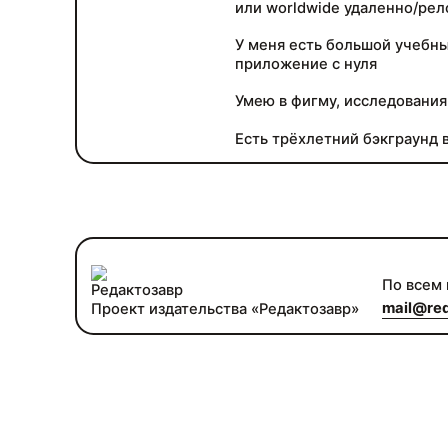
или worldwide удаленно/рел
У меня есть большой учебны
приложение с нуля
Умею в фигму, исследования,
Есть трёхлетний бэкграунд 
По всем
mail@red
Проект издательства «Редактозавр»