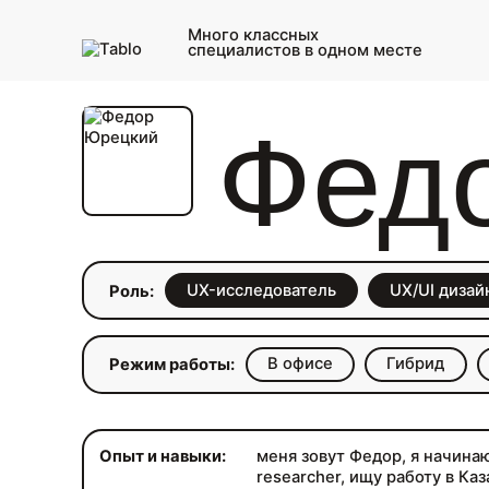
Много классных
специалистов в одном месте
Фед
UX-исследователь
UX/UI дизай
Роль:
В офисе
Гибрид
Режим работы:
Опыт и навыки:
меня зовут Федор, я начинаю
researcher, ищу работу в Каз