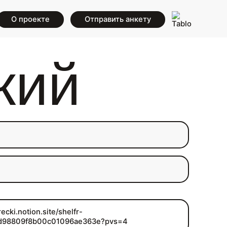
О проекте
Отправить анкету
кий
recki.notion.site/shelfr-
d98809f8b00c01096ae363e?pvs=4