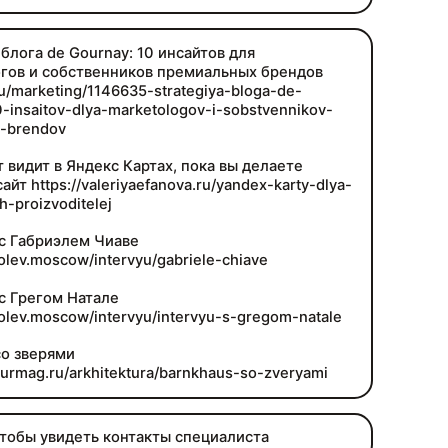
блога de Gournay: 10 инсайтов для
гов и собственников премиальных брендов
.ru/marketing/1146635-strategiya-bloga-de-
-insaitov-dlya-marketologov-i-sobstvennikov-
h-brendov
 видит в Яндекс Картах, пока вы делаете
айт https://valeriyaefanova.ru/yandex-karty-dlya-
h-proizvoditelej
с Габриэлем Чиаве
bolev.moscow/intervyu/gabriele-chiave
с Грегом Натале
bolev.moscow/intervyu/intervyu-s-gregom-natale
со зверями
azurmag.ru/arkhitektura/barnkhaus-so-zveryami
чтобы увидеть контакты специалиста