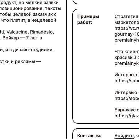
родукт, но мелкие заявки
 позиционирование, тексты
чтобы целевой заказчик с
Примеры
Стратегия 
 что платит, а нецелевой
работ:
маркетоло
https://vc
, Valcucine, Rimadesio,
gournay-10
. Войкар — 7 лет в
premialny
, и с дизайн-студиями.
Что клиент
красивый с
рстки и рекламы —
premialnyk
Интервью 
https://so
Интервью 
https://so
Барнхаус 
https://gl
Контакты:
Войдите
, 