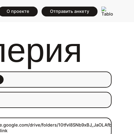
О проекте
Отправить анкету
лерия
ive.google.com/drive/folders/10tfvl8SNb9xBJ_JaOLAfbZBR2cFe
link