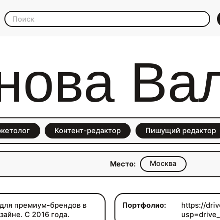
нова Ва
ркетолог
Контент-редактор
Пишущий редактор
Москва
Место:
 для премиум-брендов в
Портфолио:
https://dr
зайне. С 2016 года.
usp=drive_