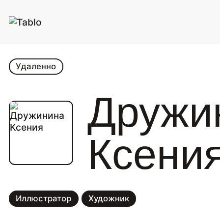
Удаленно
Дружи
Ксени
Иллюстратор
Художник