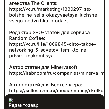
агенства The Clients:
https://vc.ru/marketing/1839297-sex-
bolshe-ne-sells-okazyvaetsya-luchshe-
vsego-nedvizhku-prodaet
Редактор SEO-статей для сервиса
Random Coffee:
https://vc.ru/life/1869845-chto-takoe-
netvorking-5-sovetov-tem-kto-ne-
privyk-znakomitsya
Автор статей для Minervasoft:
https://habr.com/ru/companies/minerva_med
Автор статей для Бестселлера:
https://seller.ozon.ru/media/money/skolko-
dolzhny-stoit-tovary-ruchnoj-raboty/