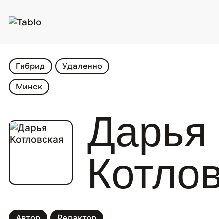
Гибрид
Удаленно
Минск
Дарья
Котло
Автор
Редактор