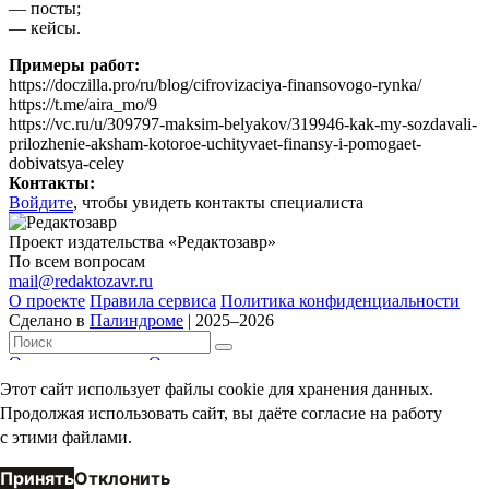
— посты;
— кейсы.
Примеры работ:
https://doczilla.pro/ru/blog/cifrovizaciya-finansovogo-rynka/
https://t.me/aira_mo/9
https://vc.ru/u/309797-maksim-belyakov/319946-kak-my-sozdavali-
prilozhenie-aksham-kotoroe-uchityvaet-finansy-i-pomogaet-
dobivatsya-celey
Контакты:
Войдите
, чтобы увидеть контакты специалиста
Проект издательства «Редактозавр»
По всем вопросам
mail@redaktozavr.ru
О проекте
Правила сервиса
Политика конфиденциальности
Сделано в
Палиндроме
| 2025–2026
Отправить анкету
О проекте
Сотрудничество
Идеи и багрепорты
Этот сайт использует файлы cookie для хранения данных.
Сделано в
Палиндроме
| 2024
Продолжая использовать сайт, вы даёте согласие на работу
с этими файлами.
Принять
Отклонить