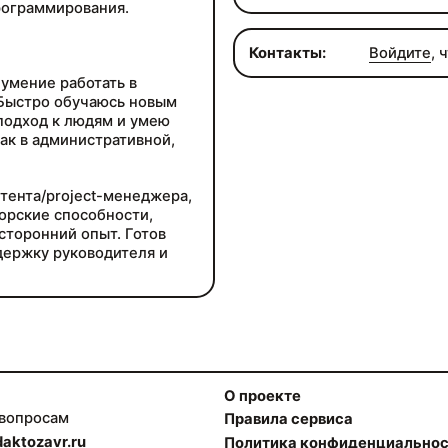
рограммирования.
Контакты:
Войдите
, 
 умение работать в
 Быстро обучаюсь новым
подход к людям и умею
ак в административной,
тента/project-менеджера,
орские способности,
сторонний опыт. Готов
держку руководителя и
О проекте
 вопросам
Правила сервиса
aktozavr.ru
Политика конфиденциально