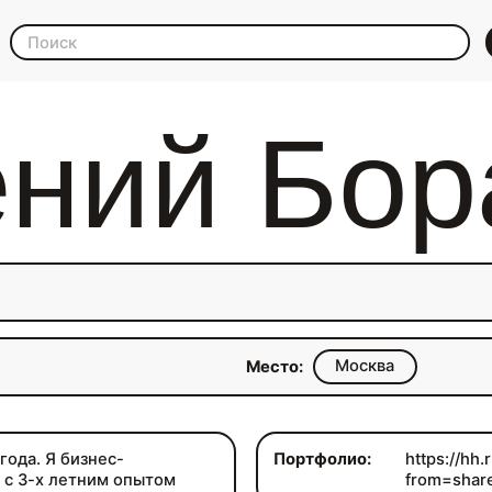
ений Бор
Москва
Место:
года. Я бизнес-
Портфолио:
https://hh
 с 3-х летним опытом
from=shar