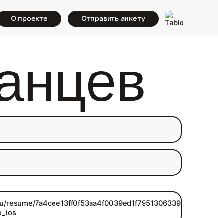
О проекте
Отправить анкету
анцев
.ru/resume/7a4cee13ff0f53aa4f0039ed1f79513063394c?
e_ios