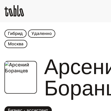
Гибрид
Удаленно
Москва
Арсен
Боран
Бизнес - ассистент