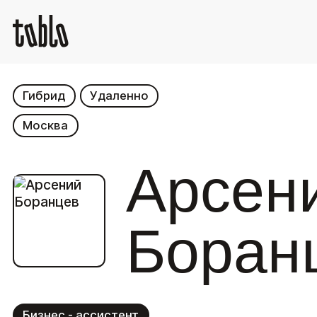
Гибрид
Удаленно
Москва
Арсен
Боран
Бизнес - ассистент