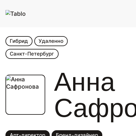
Гибрид
Удаленно
Санкт-Петербург
Анна
Сафро
Арт-директор
Бренд-дизайнер