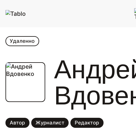
Удаленно
Андре
Вдове
Автор
Журналист
Редактор