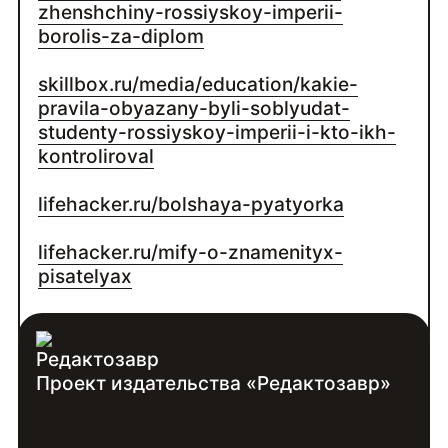
zhenshchiny-rossiyskoy-imperii-
borolis-za-diplom
skillbox.ru/media/education/kakie-
pravila-obyazany-byli-soblyudat-
studenty-rossiyskoy-imperii-i-kto-ikh-
kontroliroval
lifehacker.ru/bolshaya-pyatyorka
lifehacker.ru/mify-o-znamenityx-
pisatelyax
lifehacker.ru/friluftsliv
Проект издательства «Редактозавр»
Контакты:
Войдите
, чтобы увидеть контакты