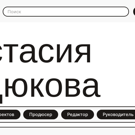
тасия
дюкова
оектов
Продюсер
Редактор
Руководитель