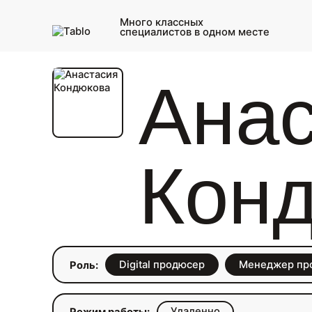
Много классных
специалистов в одном месте
Анас
Кон
Digital продюсер
Менеджер пр
Роль:
Удаленно