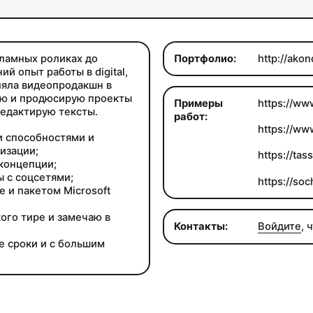
кламных роликах до
Портфолио:
http://akon
й опыт работы в digital,
ляла видеопродакшн в
рую и продюсирую проекты
Примеры
https://w
редактирую тексты.
работ:
https://w
и способностями и
изации;
https://ta
концепции;
 с соцсетями;
https://soc
 и пакетом Microsoft
ого тире и замечаю в
Контакты:
Войдите
, 
е сроки и с большим