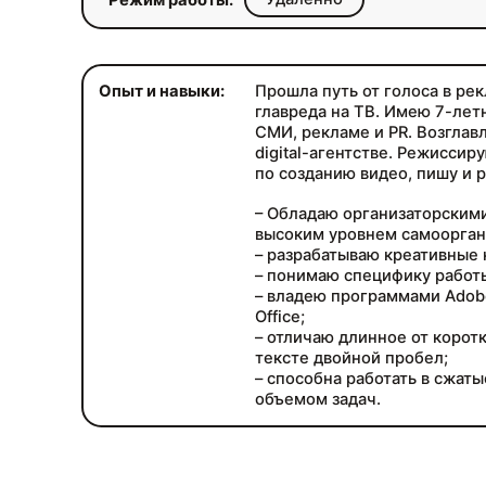
Режим работы:
Опыт и навыки:
Прошла путь от голоса в ре
главреда на ТВ. Имею 7-летни
СМИ, рекламе и PR. Возглав
digital-агентстве. Режисси
по созданию видео, пишу и 
– Обладаю организаторским
высоким уровнем самоорган
– разрабатываю креативные 
– понимаю специфику работы
– владею программами Adobe
Office;
– отличаю длинное от коротк
тексте двойной пробел;
– способна работать в сжаты
объемом задач.