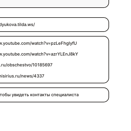
dyukova.tilda.ws/
ww.youtube.com/watch?v=pzLeFhgIyfU
ww.youtube.com/watch?v=azrYLEnJ8kY
ss.ru/obschestvo/10185697
hisirius.ru/news/4337
чтобы увидеть контакты специалиста