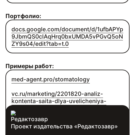
Портфолио:
docs.google.com/document/d/1ufbAPYp
9JbmQS0clAqHrq0bxUMDA5vPGvQ5oN
ZY9s04/edit?tab=t.0
Примеры работ:
med-agent.pro/stomatology
vc.ru/marketing/2201820-analiz-
kontenta-saita-dlya-uvelicheniya-
zayavok
Проект издательства «Редактозавр»
Контакты: