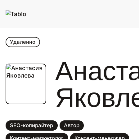
Удаленно
Анаст
Яковл
SEO-копирайтер
Автор
Контент-маркетолог
Контент-менеджер