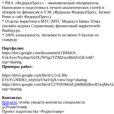
* РИА «ФедералПресс» – экономический обозреватель.
Написание и подготовка к печати аналитических статей и
обзоров по финансам и ТЭК (Журналы ФедералПресс, Бизнес
Ревю и сайт ФедералПресс).
* Отделы маркетинга МТС (МТС Медиа) и Банка Точка
(онлайн-журнал Справочная), финансовый маркетплейс
Выберу.ру.
* 100% уникальность, читаемость не менее 9 баллов по
главреду
Портфолио:
https://docs.google.com/document/d/1B8hiOf-
ExkAyycNzyhquA6JX2WSg2TZMZsysBk6ZzQE/edit?
usp=sharing
Примеры работ:
https://drive.google.com/file/d/121xLI6b-
EVyYGNRflO_edyh5uV6aVfqX/view?usp=sharing
https://drive.google.com/file/d/127F0OMx6UpMBBdIhwB5yqMw
usp=sharing
Контакты:
Войдите
, чтобы увидеть контакты специалиста
Проект издательства «Редактозавр»