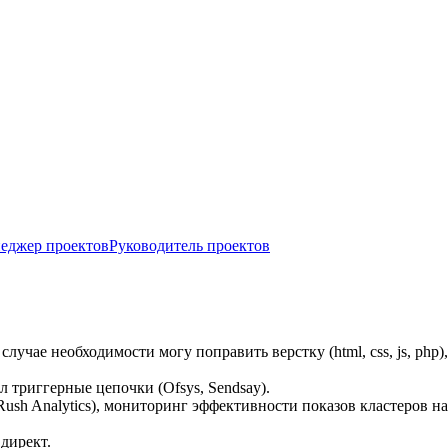
еджер проектов
Руководитель проектов
учае необходимости могу поправить верстку (html, css, js, php)
л триггерные цепочки (Ofsys, Sendsay).
Rush Analytics), мониторинг эффективности показов кластеров н
 директ.