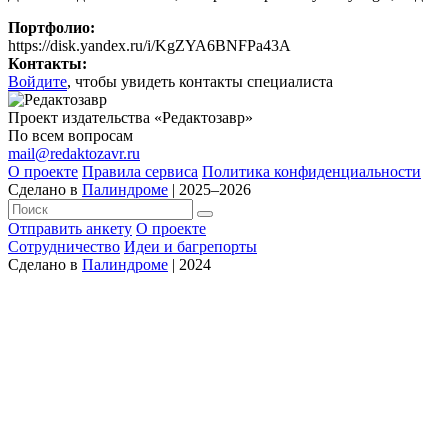
Портфолио:
https://disk.yandex.ru/i/KgZYA6BNFPa43A
Контакты:
Войдите
, чтобы увидеть контакты специалиста
Проект издательства «Редактозавр»
По всем вопросам
mail@redaktozavr.ru
О проекте
Правила сервиса
Политика конфиденциальности
Сделано в
Палиндроме
| 2025–2026
Отправить анкету
О проекте
Сотрудничество
Идеи и багрепорты
Сделано в
Палиндроме
| 2024