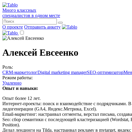
Много классных
специалистов в одном месте
О проекте
Отправить анкету
Алексей Евсеенко
Роль:
CRM-маркетолог
Digital marketing manager
SEO-оптимизатор
Мен
Режим работы:
Удаленно
Опыт и навыки:
Опыт более 12 лет.
Интернет-проекты: поиск и взаимодействие с подрядчиками. В сл
лидогенерации (GA4, Яндекс.Метрика, Excel).
Email-маркетинг: настраивал сегменты, верстал письма, создава
Seo: сбор семантики с последующей кластеризацией (Wordstat, 
Position).
Делал лендинги на Tilda, настраивал рекламу в mytarget, яндекс