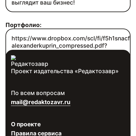
выглядит ваш бизнес!
Портфолио:
https://www.dropbox.com/scl/fi/f5h1snacf
alexanderkuprin_compressed.pdf?
rlkey=jbvi9yxjsjafar5bi5cvldy8n&dl=1
Проект издательства «Редактозавр»
Контакты:
Войдите
, чтобы увидеть контакты
По всем вопросам
специалиста
mail@redaktozavr.ru
О проекте
Правила сервиса