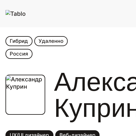
Гибрид
Удаленно
Россия
Алекс
Купри
UX/UI дизайнер
Веб-дизайнер