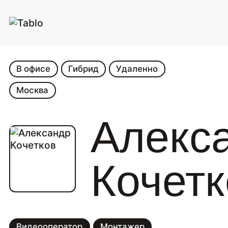
В офисе
Гибрид
Удаленно
Москва
Алекс
Кочетк
Видеооператор
Монтажер