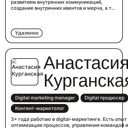
развитием внутренних коммуникаций,
создание внутренних ивентов и мерча, а так
же организацией командировок. Запустила
несколько крупных проектов-внутренний
магазин мерча, онлайн тимбилдинги для
команд, благотворительные мероприятия.
Удаленно
Ищу работу в сфере внутренних
коммуникаций, хочу выстраивать процессы
с нуля, планировать мероприятия и
Анастаси
развивать бренд работодателя.
Курганска
Digital marketing manager
Digital продюсер
Контент-маркетолог
3+ года работаю в digital-маркетинге. Есть опыт
оптимизации процессов, управления командой 