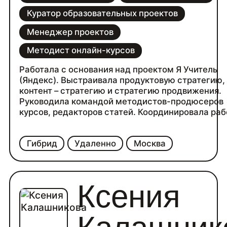
Куратор образовательных проектов
Менеджер проектов
Методист онлайн-курсов
Работала с основания над проектом Я Учитель
(Яндекс). Выстраивала продуктовую стратегию,
контент – стратегию и стратегию продвижения.
Руководила командой методистов-продюсеров
курсов, редакторов статей. Координировала раб
с подрядчиками в продакшне курсов (дизайнер,
иллюстратор, оператор, звукорежиссер, монтаж
Гибрид
Удаленно
Москва
редактор) и маркетингом основного продукта
(дизайнеры лендингов, SMM, Рассылки).
Ксения