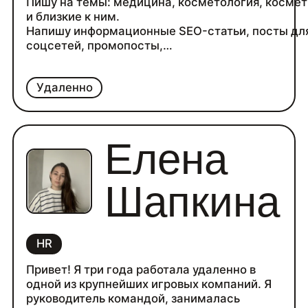
Пишу на темы: медицина, косметология, косме
и близкие к ним.
Напишу информационные SEO-статьи, посты дл
соцсетей, промопосты,
Разработаю прототип лендинга на основе
исследования ЦА, конкурентов, поисковых запро
Удаленно
2 года в копирайтинге.
17 лет работы в медицинской организации, вт.ч.
менеджером по рекламе.
Самозанятая.
Елена
Шапкина
HR
Привет! Я три года работала удаленно в
одной из крупнейших игровых компаний. Я
руководитель командой, занималась