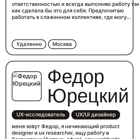
ответственностью и всегда выполняю работу так
как сделала бы это для себя. Предпочитаю
работать в слаженном коллективе, где могу
эффективно применять свои навыки и опыт для
достижения общих целей. Разговариваю с люд
на их языке, объясняя сложные технические ве
простым и понятным языком, что делает
Удаленно
Москва
взаимодействие с клиентами лёгким и
продуктивным. Соблюдаю сроки и придержива
принципов качественного выполнения задач.
Федор
Юрецкий
UX-исследователь
UX/UI дизайнер
меня зовут Федор, я начинающий product
designer и ux researcher, ищу работу в