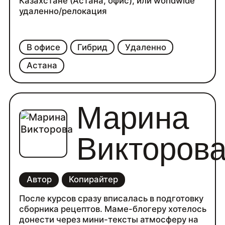
Казахстане (Астана, офис), или worldwide
удаленно/релокация
В офисе
Гибрид
Удаленно
Астана
Марина
Викторов
Автор
Копирайтер
После курсов сразу вписалась в подготовку
сборника рецептов. Маме-блогеру хотелось
донести через мини-тексты атмосферу на