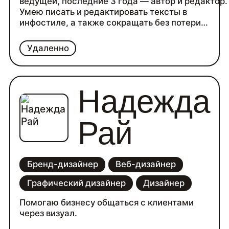
ведущей, последние 3 года — автор и редактор.
Умею писать и редактировать тексты в
инфостиле, а также сокращать без потери
смысла. За несколько лет набила руку на текст
для IT-компаний и малого бизнеса (кейсы,
Удаленно
статьи, посты). Ниши, с которыми работала: СМ
IT-индустрия, текстиль и одежда, общепит,
личный бренд, ЗОЖ, деревообработка.
Надежда
Рай
Бренд-дизайнер
Веб-дизайнер
Графический дизайнер
Дизайнер
Помогаю бизнесу общаться с клиентами
через визуал.