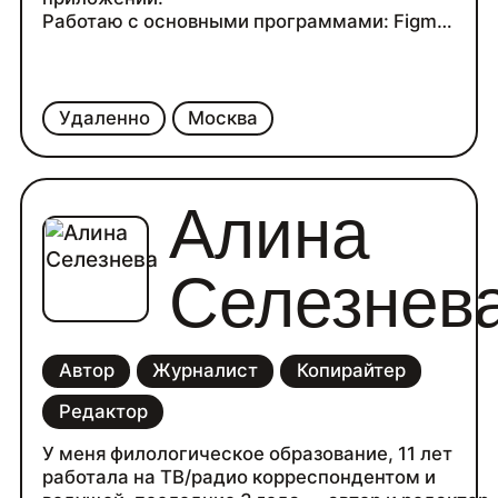
Работаю с основными программами: Figma,
Adobe,Tilda,Webflow.
Также имею опыт 4 года в маркетинге и
рекламе, обладаю аналитическим складом
ума и всегда нахожу решения любой
Удаленно
Москва
задачи!)
Алина
Селезнев
Автор
Журналист
Копирайтер
Редактор
У меня филологическое образование, 11 лет
работала на ТВ/радио корреспондентом и