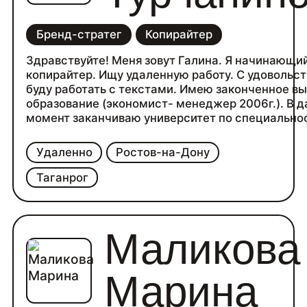
Бренд-стратег
Копирайтер
Здравствуйте! Меня зовут Галина. Я начинающи
копирайтер. Ищу удаленную работу. С удовольс
буду работать с текстами. Имею законченное высшее
образование (экономист- менеджер 2006г.). В 
момент заканчиваю университет по специально
Копирайтер в Skillbox и бренд менеджмент в GB 
специальности).
Удаленно
Ростов-на-Дону
Занимаюсь спортом и очень люблю читать(разн
жанр)
Таганрог
Маликова
Марина