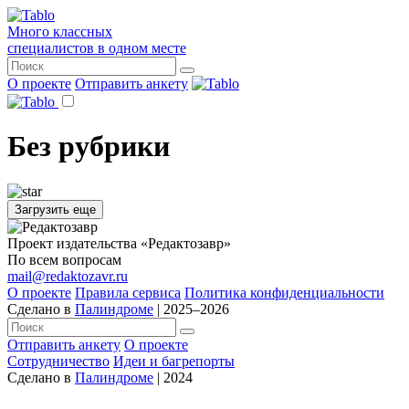
Много классных
специалистов в одном месте
О проекте
Отправить анкету
Без рубрики
Загрузить еще
Проект издательства «Редактозавр»
По всем вопросам
mail@redaktozavr.ru
О проекте
Правила сервиса
Политика конфиденциальности
Сделано в
Палиндроме
| 2025–2026
Отправить анкету
О проекте
Сотрудничество
Идеи и багрепорты
Сделано в
Палиндроме
| 2024